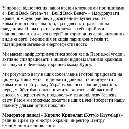
У процесі відновлення нашої країни ключовими принципами
є «Build Back Green» та «Build Back Better» – відбудовувати
краще, ніж було раніше, з досягненням вуглецевої та
кліматичної нейтральності, що є для нас стратегічним
завданням. Наша стратегія включає в себе прийоми
відновлюваних джерел енергії, використання альтернативних
видів енергії, зменшення викидів парникових газів та
підвищення загальної енергоефективності.
Ми маємо намір дотримуватися зобов’язань Паризької угоди і
активно співпрацювати з іншими відповідальними країнами
та слідувати Зеленому Європейському Курсу.
Ми розуміємо вагу наших зобов’язань і готові працювати на
цю мету. Наша мета – відновити довкілля та побудувати
кліматично нейтральну Україну, яка несе відповідальність
перед майбутніми поколіннями та вносить свій вагомий
внесок у енергетичну, продовольчу, та довкіллєву безпеку
світу. Разом ми зможемо досягти наших цілей і зберегти нашу
планету для майбутніх поколінь.
Модератор панелі – Кирило Криволап (Kyrylo Kryvolap)
–
радник Прем’єр-міністра України, директор Центру
економічного відновлення