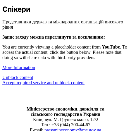
Спікери
Представники держав та міжнародних організацій високого
рівня
Запис заходу можна переглянути за посиланням:
You are currently viewing a placeholder content from
YouTube
. To
access the actual content, click the button below. Please note that
doing so will share data with third-party providers.
More Information
Unblock content
Accept required service and unblock content
Міністерство економіки, довкілля та
сільського господарства України
Київ, вул. М. Грушевського, 12/2
Тел.: +38 (044) 200-44-67
E-mail:
pressmineconomy@me.gov.ua