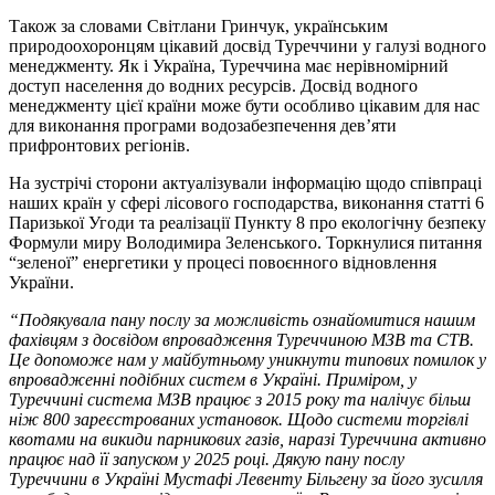
Також за словами Світлани Гринчук, українським
природоохоронцям цікавий досвід Туреччини у галузі водного
менеджменту. Як і Україна, Туреччина має нерівномірний
доступ населення до водних ресурсів. Досвід водного
менеджменту цієї країни може бути особливо цікавим для нас
для виконання програми водозабезпечення дев’яти
прифронтових регіонів.
На зустрічі сторони актуалізували інформацію щодо співпраці
наших країн у сфері лісового господарства, виконання статті 6
Паризької Угоди та реалізації Пункту 8 про екологічну безпеку
Формули миру Володимира Зеленського. Торкнулися питання
“зеленої” енергетики у процесі повоєнного відновлення
України.
“Подякувала пану послу за можливість ознайомитися нашим
фахівцям з досвідом впровадження Туреччиною МЗВ та СТВ.
Це допоможе нам у майбутньому уникнути типових помилок у
впровадженні подібних систем в Україні. Приміром, у
Туреччині система МЗВ працює з 2015 року та налічує більш
ніж 800 зареєстрованих установок. Щодо системи торгівлі
квотами на викиди парникових газів, наразі Туреччина активно
працює над її запуском у 2025 році. Дякую пану послу
Туреччини в Україні Мустафі Левенту Більгену за його зусилля