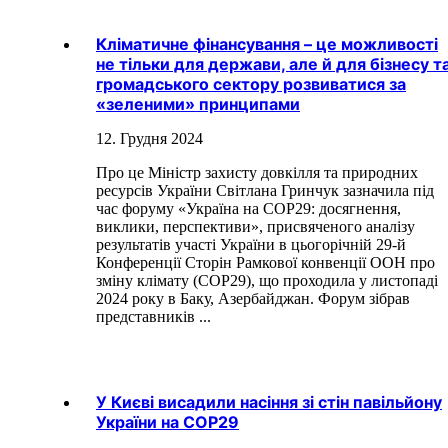
Кліматичне фінансування – це можливості
не тільки для держави, але й для бізнесу т
громадського сектору розвиватися за
«зеленими» принципами
12. Грудня 2024
Про це Міністр захисту довкілля та природних
ресурсів України Світлана Гринчук зазначила під
час форуму «Україна на СОР29: досягнення,
виклики, перспективи», присвяченого аналізу
результатів участі України в цьогорічній 29-й
Конференції Сторін Рамкової конвенції ООН про
зміну клімату (COP29), що проходила у листопаді
2024 року в Баку, Азербайджан. Форум зібрав
представників ...
У Києві висадили насіння зі стін павільйону
України на COP29