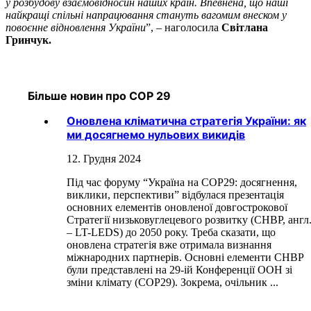
у розбудову взаємовідносин наших країн. Впевнена, що наші
найкращі спільні напрацювання стануть вагомим внеском у
повоєнне відновлення України
”, – наголосила
Світлана
Гринчук.
Більше новин про СОР 29
Оновлена кліматична стратегія України: як
ми досягнемо нульових викидів
12. Грудня 2024
Під час форуму “Україна на СОР29: досягнення,
виклики, перспективи” відбулася презентація
основних елементів оновленої довгострокової
Стратегії низьковуглецевого розвитку (СНВР, англ
– LT-LEDS) до 2050 року. Треба сказати, що
оновлена стратегія вже отримала визнання
міжнародних партнерів. Основні елементи СНВР
були представлені на 29-ій Конференції ООН зі
зміни клімату (СОР29). Зокрема, очільник ...