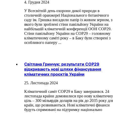
4. Грудня 2024
У Всесвітній день охорони дикої природи в
столичній оранжереї Національного ботанічного
саду ім. Гришка висадили папір із живим зерном, з
якого були зроблені стіни павільйону України на
найбільшій кліматичній конференції ООН COP29.
Стіни павільйону України на COP29 – головному
кліматичному саміті року – в Баку були створені з
особливого паперу ...
Світлана Гринчук: результати СОР29
відкривають нові шляхи фінансування
кліматичних проєктів України
25. Листопада 2024
Кліматичний саміт СОР29 в Баку завершився. 24
листопада країни домовилися про нову кліматичну
ціль – 300 мільярдів доларів на рік до 2035 року дл
країн, що розвиваються. Нові кліматичні фінанси
будуть спрямовані на підтримку національно