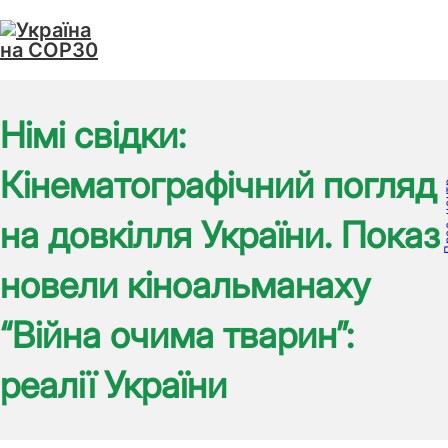
Перейти до основного вмісту
Перейти до нижньої частини сторінки
Німі свідки:
Кінематографічний погляд
Прес-
на довкілля України. Показ
новели кіноальманаху
“Війна очима тварин”:
реалії України